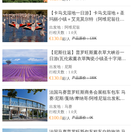
【卡马戈湿地一日游】卡马戈湿地＋圣
玛丽小镇＋艾克莫尔特（阿维尼翁往
返）
出发地：阿维尼翁
行程天数：1.0天
€130.0
产品原价：130€
起/人
【尼斯往返】普罗旺斯薰衣草大峡谷一
日游(瓦伦索薰衣草陶瓷小镇圣十字湖大
峡谷)
出发地：尼斯
行程天数：1.0天
€130.0
产品原价：180€
起/人
法国马赛普罗旺斯商务会展租车包车 马
赛/尼斯/戛纳/摩纳哥/阿维尼翁出发私人
订制
出发地：马赛
行程天数：1.0天
€100.0
产品原价：0€
起/人
法国马赛普罗旺斯包车租车自助旅游 马