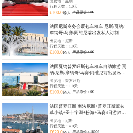
出发地：戛纳
行程天数：1.0天
€100.0
产品原价：0€
起/人
法国尼斯商务会展包车租车 尼斯/戛纳/
摩纳哥/马赛/阿维尼翁出发私人订制
出发地：尼斯
行程天数：1.0天
€100.0
产品原价：0€
起/人
法国戛纳普罗旺斯包车租车自助旅游 戛
纳/尼斯/摩纳哥/马赛/阿维尼翁出发私人
订制
出发地：普罗旺斯
行程天数：1.0天
€100.0
产品原价：0€
起/人
法国普罗旺斯 南法尼斯+普罗旺斯薰衣
草小镇+圣十字湖+粉海+马赛4日游独立
成团
出发地：尼斯
行程天数：4.0天
€629.0
产品原价：1800€
起/人