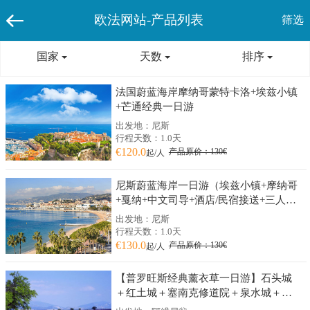
欧法网站-产品列表
筛选
国家
天数
排序
法国蔚蓝海岸摩纳哥蒙特卡洛+埃兹小镇
+芒通经典一日游
出发地：尼斯
行程天数：1.0天
€120.0
产品原价：130€
起/人
尼斯蔚蓝海岸一日游（埃兹小镇+摩纳哥
+戛纳+中文司导+酒店/民宿接送+三人成
团）
出发地：尼斯
行程天数：1.0天
€130.0
产品原价：130€
起/人
【普罗旺斯经典薰衣草一日游】石头城
＋红土城＋塞南克修道院＋泉水城＋索
村薰衣草（阿维尼翁往返）