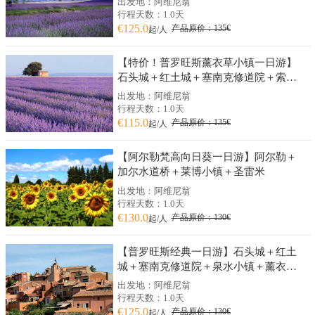
出发地：阿维尼翁
行程天数：1.0天
€125.0
产品原价：135€
起/人
【特价！普罗旺斯薰衣草小镇一日游】
石头城＋红土城＋塞南克修道院＋索村
薰衣草（阿维尼翁往返）
出发地：阿维尼翁
行程天数：1.0天
€115.0
产品原价：135€
起/人
【阿尔勒梵高向日葵一日游】阿尔勒＋
加尔水道桥＋莱博小镇＋圣雷米
出发地：阿维尼翁
行程天数：1.0天
€130.0
产品原价：130€
起/人
【普罗旺斯经典一日游】石头城＋红土
城＋塞南克修道院＋泉水小镇＋薰衣草
博物馆
出发地：阿维尼翁
行程天数：1.0天
€125.0
产品原价：130€
起/人